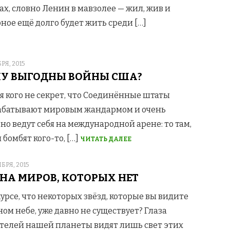
ах, словно Ленин в мавзолее — жил, жив и
ное ещё долго будет жить среди […]
D
БРЯ, 2015
У ВЫГОДНЫ ВОЙНЫ США?
я кого не секрет, что Соединённые штаты
абатывают мировым жандармом и очень
но ведут себя на международной арене: то там,
м бомбят кого-то, […]
ЧИТАТЬ ДАЛЕЕ
D
БРЯ, 2015
НА МИРОВ, КОТОРЫХ НЕТ
курсе, что некоторых звёзд, которые вы видите
ном небе, уже давно не существует? Глаза
телей нашей планеты видят лишь свет этих