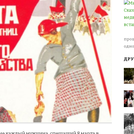
прош
одно
ДРУ
 не каждый мужчина, спешащий 8 марта в