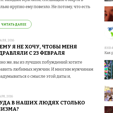
лько крупно ему повезло. Не потому, что есть
ЧИТАТЬ ДАЛЕЕ
D
АЛЯ, 2016
ЕМУ Я НЕ ХОЧУ, ЧТОБЫ МЕНЯ
ЯНВ 4
ДРАВЛЯЛИ С 23 ФЕВРАЛЯ
Как 
но же, вы из лучших побуждений хотите
равить любимых мужчин. И многим мужчинам
задумываться о смысле этой даты и,
D
РЯ, 2016
УДА В НАШИХ ЛЮДЯХ СТОЛЬКО
ИЗМА?