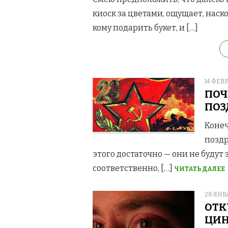
киоск за цветами, ощущает, наско
кому подарить букет, и […]
POSTE
14 ФЕВР
ON
ПОЧ
ПОЗ
Конеч
позд
этого достаточно — они не будут 
соответственно, […]
ЧИТАТЬ ДАЛЕЕ
POSTE
28 ЯНВА
ON
ОТК
ЦИН