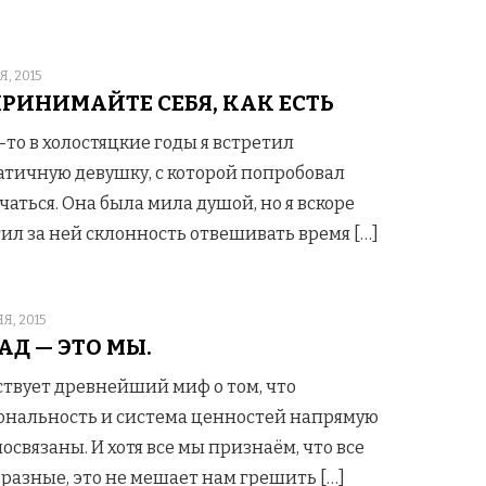
D
, 2015
ПРИНИМАЙТЕ СЕБЯ, КАК ЕСТЬ
-то в холостяцкие годы я встретил
тичную девушку, с которой попробовал
чаться. Она была мила душой, но я вскоре
ил за ней склонность отвешивать время […]
D
Я, 2015
АД — ЭТО МЫ.
твует древнейший миф о том, что
нальность и система ценностей напрямую
освязаны. И хотя все мы признаём, что все
разные, это не мешает нам грешить […]