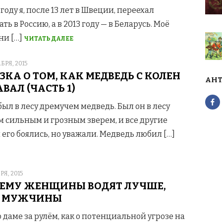
1 году я, после 13 лет в Швеции, переехал
ать в Россию, а в 2013 году — в Беларусь. Моё
ни […]
ЧИТАТЬ ДАЛЕЕ
D
БРЯ, 2015
ЗКА О ТОМ, КАК МЕДВЕДЬ С КОЛЕН
АНТ
АВАЛ (ЧАСТЬ 1)
ыл в лесу дремучем медведь. Был он в лесу
 сильным и грозным зверем, и все другие
 его боялись, но уважали. Медведь любил […]
D
РЯ, 2015
ЕМУ ЖЕНЩИНЫ ВОДЯТ ЛУЧШЕ,
М МУЖЧИНЫ
 даме за рулём, как о потенциальной угрозе на