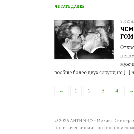
ЧИТАТЬ ДАЛЕЕ
POSTE
8 ИЮНЯ
ON
ЧЕМ
ГОМ
Откро
неком
мужчи
вообще более двух секунд не […]
Ч
Навигация
←
1
2
3
4
→
по
записям
© 2026 АНТИМИФ - Михаил Сендер 
политических мифах и их происхо