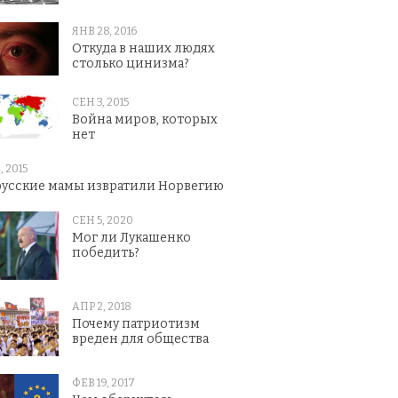
ЯНВ 28, 2016
Откуда в наших людях
столько цинизма?
СЕН 3, 2015
Война миров, которых
нет
, 2015
русские мамы извратили Норвегию
СЕН 5, 2020
Мог ли Лукашенко
победить?
АПР 2, 2018
Почему патриотизм
вреден для общества
ФЕВ 19, 2017