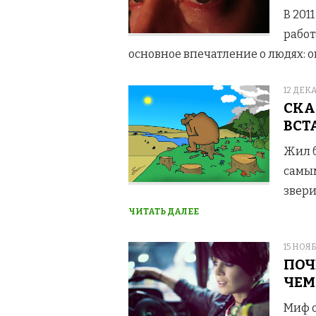
В 201
работ
основное впечатление о людях: о
POSTE
12 ДЕКА
ON
СКА
ВСТ
Жил б
самым
звери
ЧИТАТЬ ДАЛЕЕ
POSTE
15 НОЯБ
ON
ПОЧ
ЧЕ
Миф о