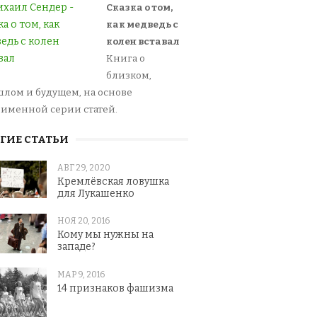
Сказка о том,
как медведь с
колен вставал
Книга о
близком,
лом и будущем, на основе
именной серии статей.
ГИЕ СТАТЬИ
АВГ 29, 2020
Кремлёвская ловушка
для Лукашенко
НОЯ 20, 2016
Кому мы нужны на
западе?
МАР 9, 2016
14 признаков фашизма