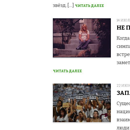
звёзд, […]
ЧИТАТЬ ДАЛЕЕ
POSTE
14 ИЮЛЯ
ON
НЕ 
Когда
симпа
встре
замет
ЧИТАТЬ ДАЛЕЕ
POSTE
22 ИЮН
ON
ЗАП
Сущес
нацио
взаим
люди 