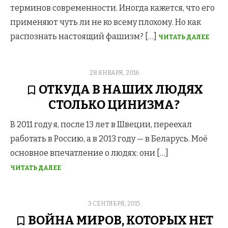
терминов современности. Иногда кажется, что его
применяют чуть ли не ко всему плохому. Но как
распознать настоящий фашизм? […]
ЧИТАТЬ ДАЛЕЕ
POSTED
28 ЯНВАРЯ, 2016
ON
ОТКУДА В НАШИХ ЛЮДЯХ
СТОЛЬКО ЦИНИЗМА?
В 2011 году я, после 13 лет в Швеции, переехал
работать в Россию, а в 2013 году — в Беларусь. Моё
основное впечатление о людях: они […]
ЧИТАТЬ ДАЛЕЕ
POSTED
3 СЕНТЯБРЯ, 2015
ON
ВОЙНА МИРОВ, КОТОРЫХ НЕТ