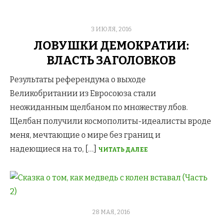
POSTED
3 ИЮЛЯ, 2016
ON
ЛОВУШКИ ДЕМОКРАТИИ:
ВЛАСТЬ ЗАГОЛОВКОВ
Результаты референдума о выходе
Великобритании из Евросоюза стали
неожиданным щелбаном по множеству лбов.
Щелбан получили космополиты-идеалисты вроде
меня, мечтающие о мире без границ и
надеющиеся на то, […]
ЧИТАТЬ ДАЛЕЕ
POSTED
28 МАЯ, 2016
ON