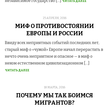
независимое государство […]
ЧИТАТЬ ДАЛЕЕ
POSTED
25 АПРЕЛЯ, 2016
ON
МИФ О ПРОТИВОСТОЯНИИ
ЕВРОПЫ И РОССИИ
Ввиду всех неприятных событий последних лет,
старый миф о «чужой» Европе начал перерастать в
нечто очень неприятное и опасное — в миф о
неком естественном цивилизационном […]
ЧИТАТЬ ДАЛЕЕ
POSTED
18 МАРТА, 2016
ON
ПОЧЕМУ МЫ ТАК БОИМСЯ
МИГРАНТОВ?