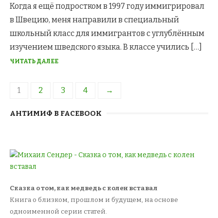
Когда я ещё подростком в 1997 году иммигрировал
в Швецию, меня направили в специальный
школьный класс для иммигрантов с углублённым
изучением шведского языка. В классе учились […]
ЧИТАТЬ ДАЛЕЕ
Навигация
1
2
3
4
→
по
АНТИМИФ В FACEBOOK
записям
Сказка о том, как медведь с колен вставал
Книга о близком, прошлом и будущем, на основе
одноименной серии статей.