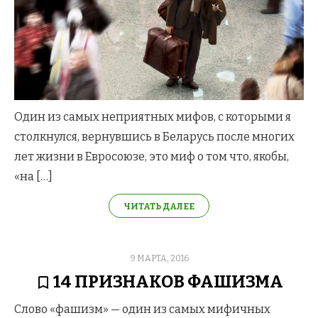
Один из самых неприятных мифов, с которыми я
столкнулся, вернувшись в Беларусь после многих
лет жизни в Евросоюзе, это миф о том что, якобы,
«на […]
ЧИТАТЬ ДАЛЕЕ
POSTED
9 МАРТА, 2016
ON
14 ПРИЗНАКОВ ФАШИЗМА
Слово «фашизм» — один из самых мифичных