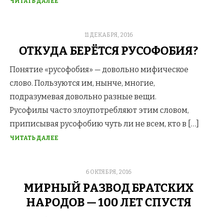
ЧИТАТЬ ДАЛЕЕ
POSTED
11 ДЕКАБРЯ, 2016
ON
ОТКУДА БЕРЁТСЯ РУСОФОБИЯ?
Понятие «русофобия» — довольно мифическое
слово. Пользуются им, нынче, многие,
подразумевая довольно разные вещи.
Русофилы часто злоупотребляют этим словом,
приписывая русофобию чуть ли не всем, кто в […]
ЧИТАТЬ ДАЛЕЕ
POSTED
6 ОКТЯБРЯ, 2016
ON
МИРНЫЙ РАЗВОД БРАТСКИХ
НАРОДОВ — 100 ЛЕТ СПУСТЯ