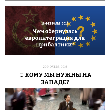
POSTED
19 ФЕВРАЛЯ, 2017
ON
Чем обернулась
евроинтеграция для
Прибалтики?
POSTED
20 НОЯБРЯ, 2016
ON
КОМУ МЫ НУЖНЫ НА
ЗАПАДЕ?