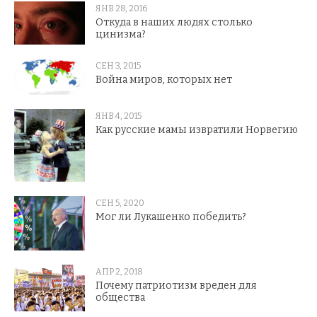
ЯНВ 28, 2016
Откуда в наших людях столько
цинизма?
СЕН 3, 2015
Война миров, которых нет
ЯНВ 4, 2015
Как русские мамы извратили Норвегию
СЕН 5, 2020
Мог ли Лукашенко победить?
АПР 2, 2018
Почему патриотизм вреден для
общества